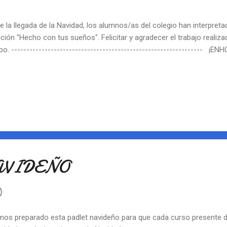
0
e la llegada de la Navidad, los alumnos/as del colegio han interpret
ción "Hecho con tus sueños". Felicitar y agradecer el trabajo realiza
po. --------------------------------------------------------------- ¡
AVIDEÑO
0
os preparado esta padlet navideño para que cada curso presente di