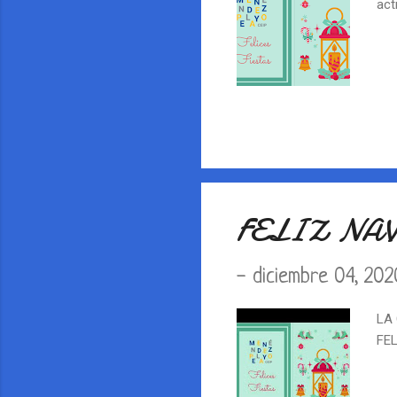
act
FELIZ NA
-
diciembre 04, 202
LA
FE