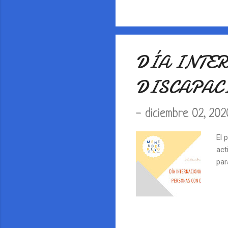
DÍA INTE
DISCAPAC
-
diciembre 02, 202
El 
act
par