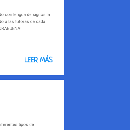
ado con lengua de signos la
do a las tutoras de cada
ENHORABUENA!
LEER MÁS
ferentes tipos de