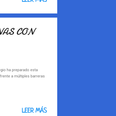
LEER MÁS
NAS CON
egio ha preparado esta
frente a múltiples barreras
LEER MÁS