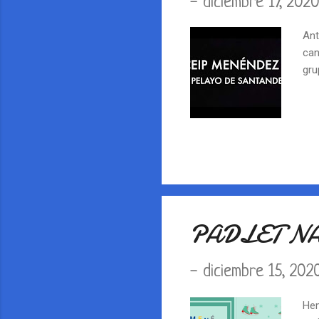
-
diciembre 17, 202
Ant
can
gru
PADLET N
-
diciembre 15, 202
Hem