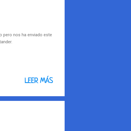
io pero nos ha enviado este
ntander.
LEER MÁS