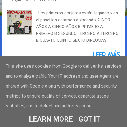
r
Los primeros conjuros están llegando y en
a
el panel los estamos colocando. CINCO
d
AÑOS A CINCO AÑOS B PRIMERO A
PRIMERO B SEGUNDO TERCERO A TERCERO
a
B CUARTO QUINTO SEXTO DIPLOMAS
s
LEER MÁS
This site uses cookies from Google to deliver its services
and to analyze traffic. Your IP address and user-agent are
MÁS ENTRADAS
shared with Google along with performance and security
metrics to ensure quality of service, generate usage
statistics, and to detect and address abuse.
Con la tecnología de Blogger
LEARN MORE
GOT IT