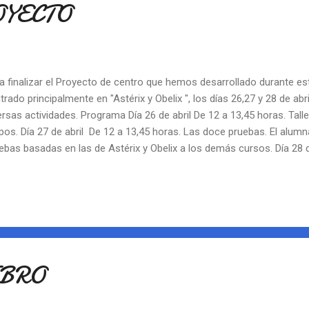
OYECTO
a finalizar el Proyecto de centro que hemos desarrollado durante es
trado principalmente en "Astérix y Obelix ", los días 26,27 y 28 de abr
ersas actividades. Programa Día 26 de abril De 12 a 13,45 horas. Tall
pos. Día 27 de abril De 12 a 13,45 horas. Las doce pruebas. El alumna
ebas basadas en las de Astérix y Obelix a los demás cursos. Día 28 d
as. Entrega premios VI Certamen literario y Concurso fotográfico. 
los espacios comunes del centro: - Animación a la lectura, yoga y da
eria de artesanía y alimentación. Con la colaboración de las familia
 divertidos!
IBRO