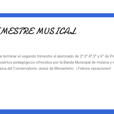
emo se puede consultar en la página web de Educantabria, proceso 
ps://www.educantabria.es/e n
IMESTRE MUSICAL
a terminar el segundo trimestre el alumnado de 2°,3°,4°,5° y 6° de Pr
ciertos pedagógicos ofrecidos por la Banda Municipal de música y 
ica del Conservatorio Jesús de Monasterio. ¡ Felices vacaciones!