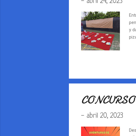
-
abril 24, 2023
Ent
pen
y d
piz
CONCURSO
-
abril 20, 2023
Des