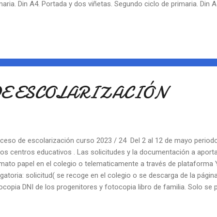
maria. Din A4. Portada y dos viñetas. Segundo ciclo de primaria. Din A
cer ciclo de primaria. Din A4. Cuatro viñetas. Al menos dos bocadil
eta. - Un ganador por grupo en primaria. Entrega de premios el día 28 
DE ESCOLARIZACIÓN
ceso de escolarización curso 2023 / 24 Del 2 al 12 de mayo periodo 
los centros educativos . Las solicitudes y la documentación a aport
mato papel en el colegio o telematicamente a través de plataforma
igatoria: solicitud( se recoge en el colegio o se descarga de la pági
ocopia DNI de los progenitores y fotocopia libro de familia. Solo se
icitud, aunque se pida plaza para otros colegios por orden de prefere
rega solo en el que se pone el primero. Documentación opcional pa