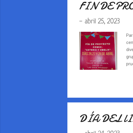
FIN DE PR
-
abril 25, 2023
Par
cen
div
gru
pru
hor
en 
- F
muy
DÍA DEL l