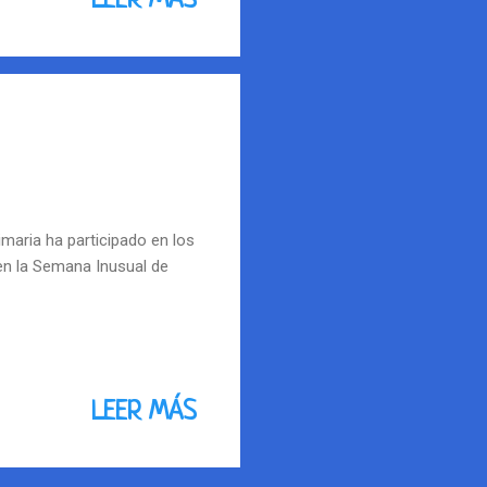
LEER MÁS
ordinario de admisión.
imaria ha participado en los
en la Semana Inusual de
LEER MÁS