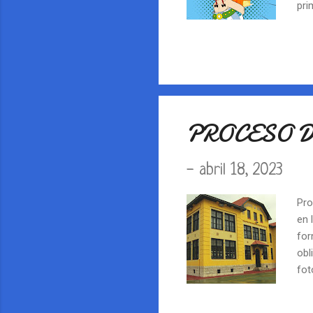
pri
Ter
viñ
PROCESO 
-
abril 18, 2023
Pro
en 
for
obl
fot
sol
ent