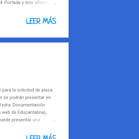
4. Portada y tres viñetas.
los y una onomatopeya por
de abril.
LEER MÁS
para la solicitud de plaza
ar se podrán presentar en
 Yedra. Documentación
na web de Educantabria),
 puede presentar una
ncia. La solicitud se
ra sumar puntos en el