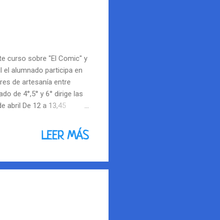
te curso sobre "El Comic" y
il el alumnado participa en
eres de artesanía entre
do de 4°,5° y 6° dirige las
e abril De 12 a 13,45
Tres zonas de actividades
nza. -Juegos tradicionales.
LEER MÁS
s. ¡ Pasaremos unos días