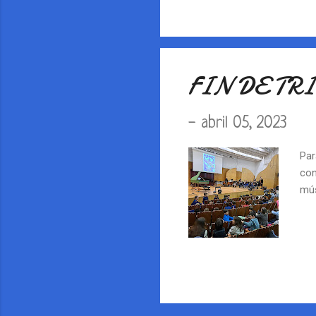
bar
htt
FIN DE TR
-
abril 05, 2023
Par
con
mús