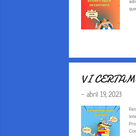
adi
que
VI CERTA
-
abril 19, 2023
Ret
Int
Pro
Com