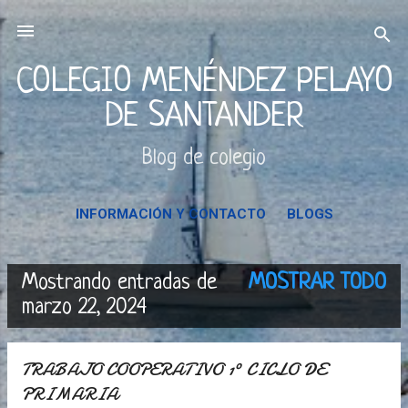
Ir al contenido principal
COLEGIO MENÉNDEZ PELAYO
DE SANTANDER
Blog de colegio
INFORMACIÓN Y CONTACTO
BLOGS
Mostrando entradas de
MOSTRAR TODO
E
marzo 22, 2024
n
TRABAJO COOPERATIVO 1º CICLO DE
t
PRIMARIA