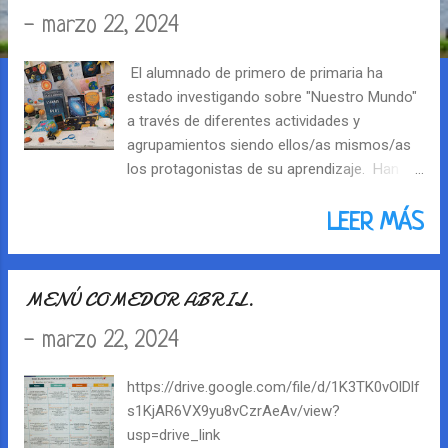
r
-
marzo 22, 2024
a
El alumnado de primero de primaria ha
d
estado investigando sobre "Nuestro Mundo"
a través de diferentes actividades y
a
agrupamientos siendo ellos/as mismos/as
los protagonistas de su aprendizaje. Han
s
explorado los diferentes continentes y
animales de la tierra y han buscado maneras
LEER MÁS
de cuidarla. ¡Enhorabuena por sus trabajos1
El alumnado de segundo de primaria también
ha estado empleando diferentes
MENÚ COMEDOR ABRIL.
metodologías favoreciendo la autonomía en
-
marzo 22, 2024
sus trabajos y el trabajo cooperativo. Os
mostramos una muestra de ello.
¡Enhorabuena por vuestro trabajo!
https://drive.google.com/file/d/1K3TK0vOlDlf
s1KjAR6VX9yu8vCzrAeAv/view?
usp=drive_link