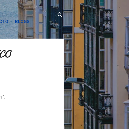
ACTO
BLOGS
CO
s".