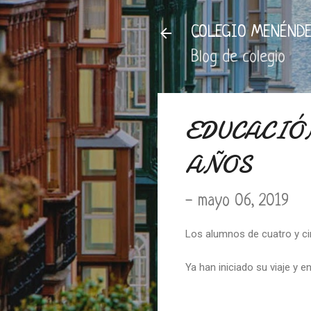
COLEGIO MENÉNDE
Blog de colegio
EDUCACIÓN
AÑOS
-
mayo 06, 2019
Los alumnos de cuatro y ci
Ya han iniciado su viaje y e