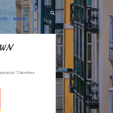
ACTO
BLOGS
OWN
operación "Calcetines