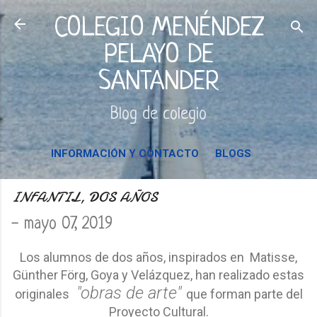
Ir al contenido principal
COLEGIO MENÉNDEZ
PELAYO DE
SANTANDER
Blog de colegio
INFORMACIÓN Y CONTACTO
BLOGS
INFANTIL, DOS AÑOS
-
mayo 07, 2019
Los alumnos de dos años,
inspirados en Matisse,
Günther Förg, Goya y Velázquez,
han realizado estas
"obras de arte"
originales
que forman parte del
Proyecto Cultural.