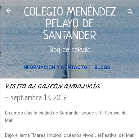
Ir al contenido principal
COLEGIO MENÉNDEZ
PELAYO DE
SANTANDER
Blog de colegio
INFORMACIÓN Y CONTACTO
BLOGS
VISITA AL GALEÓN ANDALUCÍA
-
septiembre 13, 2019
En estos días la ciudad de Santander acoge el III Festival del
Mar.
Bajo el lema ¨Mares limpios, océanos vivos¨, el Festival del Mar