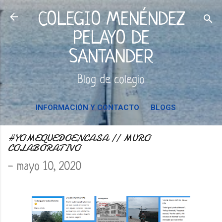
Ir al contenido principal
COLEGIO MENÉNDEZ
PELAYO DE
SANTANDER
Blog de colegio
INFORMACIÓN Y CONTACTO
BLOGS
#YOMEQUEDOENCASA // MURO
COLABORATIVO
-
mayo 10, 2020