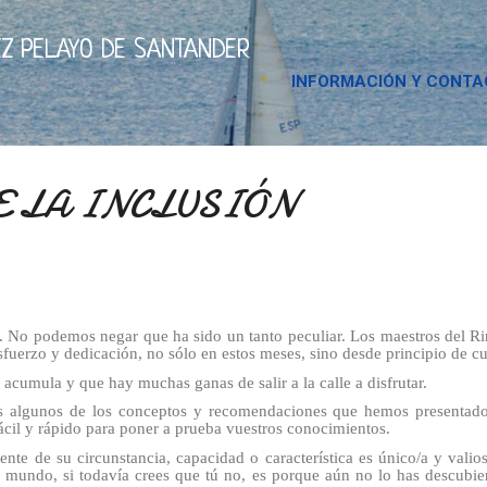
Ir al contenido principal
Z PELAYO DE SANTANDER
INFORMACIÓN Y CONT
E LA INCLUSIÓN
o. No podemos negar que ha sido un tanto peculiar. Los maestros del Ri
sfuerzo y dedicación, no sólo en estos meses, sino desde principio de cu
acumula y que hay muchas ganas de salir a la calle a disfrutar.
is algunos de los conceptos y recomendaciones que hemos presentad
cil y rápido para poner a prueba vuestros conocimientos.
te de su circunstancia, capacidad o característica es único/a y valio
 mundo, si todavía crees que tú no, es porque aún no lo has descubie