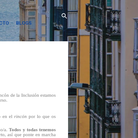
ACTO
BLOGS
ncón de la Inclusión estamos
rso.
o en el
rincón
por lo que os
so/a.
Todos y todas tenemos
rto, así que ponte en marcha