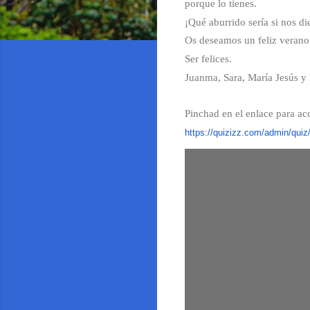
porque lo tienes.
¡Qué aburrido sería si nos d
Os deseamos un feliz verano
Ser felices.
Juanma, Sara, María Jesús y 
Pinchad en el enlace para acc
https://quizizz.com/admin/
quiz