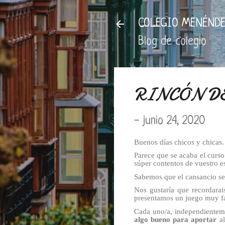
COLEGIO MENÉNDE
Blog de colegio
RINCÓN D
-
junio 24, 2020
Buenos días chicos y chicas.
Parece que se acaba el curs
súper contentos de vuestro e
Sabemos que el cansancio se 
Nos gustaría que recordara
presentamos un juego muy fá
Cada uno/a, independientemen
algo bueno para aportar
al