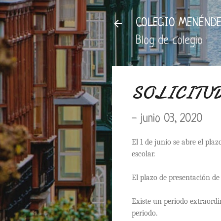
COLEGIO MENÉNDE
Blog de colegio
SOLICITUD
-
junio 03, 2020
El 1 de junio se abre el pla
escolar.
El plazo de presentación de s
Existe un periodo extraordi
periodo.