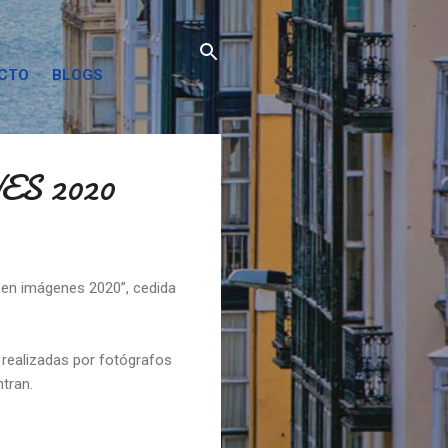
ACTO
BLOGS
S 2020
 en imágenes 2020”, cedida
o realizadas por fotógrafos
ntran.