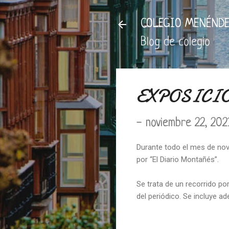
COLEGIO MENÉNDE
Blog de colegio
EXPOSICIÓ
-
noviembre 22, 202
Durante todo el mes de nov
por “El Diario Montañés”.
Se trata de un recorrido po
del periódico. Se incluye a