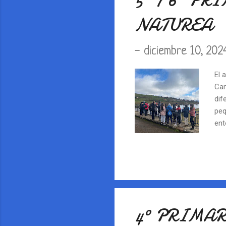
5º Y 6º P
NATUREA
-
diciembre 10, 202
El 
Cam
dif
peq
ent
4º PRIMA