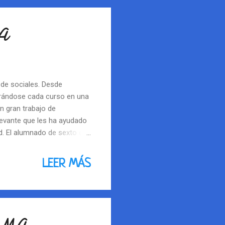
o practicando con
A
 de sociales. Desde
ntrándose cada curso en una
n gran trabajo de
elevante que les ha ayudado
ad. El alumnado de sexto de
ha expuesto por grupos sus
ión con el resto de
LEER MÁS
primera etapa, la
as presentaciones de los
la línea de su historia,