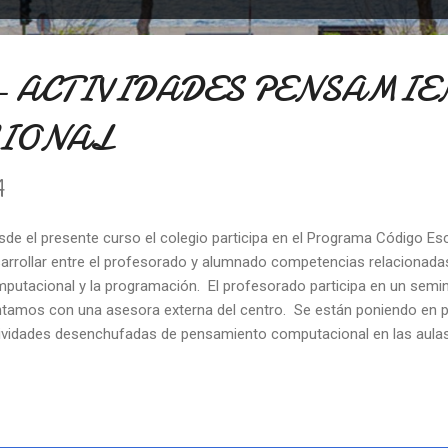
- ACTIVIDADES PENSAMIE
IONAL
4
de el presente curso el colegio participa en el Programa Código Esc
arrollar entre el profesorado y alumnado competencias relacionad
putacional y la programación. El profesorado participa en un semi
tamos con una asesora externa del centro. Se están poniendo en pr
ividades desenchufadas de pensamiento computacional en las aulas 
eriencias previas a los recursos materiales con la finalidad de desarro
pensamiento computacional. Hoy hemos querido llevar a las aulas de 
 de los recursos cedidos, "bee-bot". La abeja robot debe programa
slada. Tiene un lenguaje d programación intuitivo, permitiendo movim