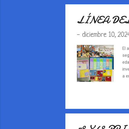
atr
act
LÍNEA DEL
-
diciembre 10, 202
El 
seg
eda
inv
a e
pri
res
com
Pre
com
su 