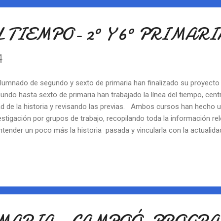
ás, giros a la izquierda y a la derecha. La semana pasada han estad
ividades de movimiento, donde la...
 TIEMPO- 2º Y 6º PRIMARI
4
alumnado de segundo y sexto de primaria han finalizado su proyecto
undo hasta sexto de primaria han trabajado la línea del tiempo, ce
d de la historia y revisando las previas. Ambos cursos han hecho u
estigación por grupos de trabajo, recopilando toda la información r
ntender un poco más la historia pasada y vincularla con la actualid
maria ha sido el encargado de completar toda la línea del tiempo y 
ultados . El alumnado de segundo ha querido compartir su informac
pañeros/as de primaria, ya que ellos han sido los encargados de la 
historia. El alumnado de primero de primaria, tras ser audiencia de l
pañeros/as de otros cursos, comenzará su proyecto centrándose en 
vida.