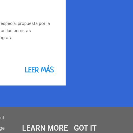
 especial propuesta por la
ron las primeras
ógrafa.
LEER MÁS
ent
LEARN MORE
GOT IT
age