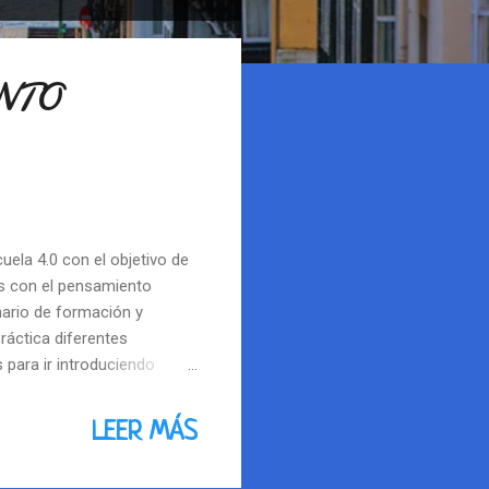
NTO
uela 4.0 con el objetivo de
as con el pensamiento
nario de formación y
áctica diferentes
para ir introduciendo
llar habilidades iniciales
Infantil (3, 4 y 5 años)
LEER MÁS
rse para conseguir que se
ientos hacia adelante,