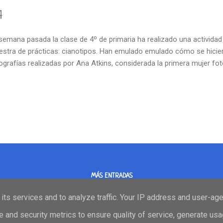
4
semana pasada la clase de 4º de primaria ha realizado una actividad
stra de prácticas: cianotipos. Han emulado emulado cómo se hicie
ografías realizadas por Ana Atkins, considerada la primera mujer fot
MÁS ENTRADAS
its services and to analyze traffic. Your IP address and user-ag
 and security metrics to ensure quality of service, generate us