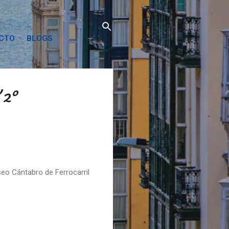
ACTO
BLOGS
2º
eo Cántabro de Ferrocarril