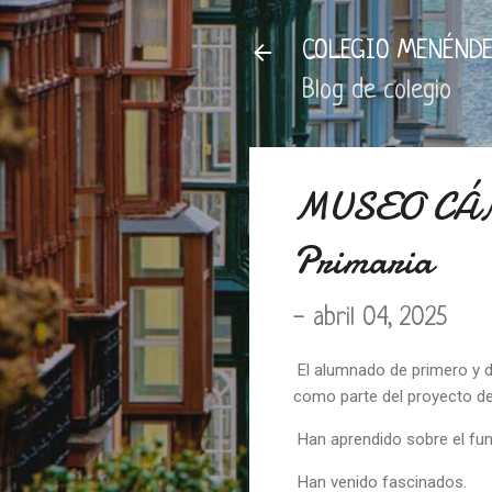
COLEGIO MENÉNDE
Blog de colegio
MUSEO CÁN
Primaria
-
abril 04, 2025
El alumnado de primero y d
como parte del proyecto de
Han aprendido sobre el funci
Han venido fascinados.