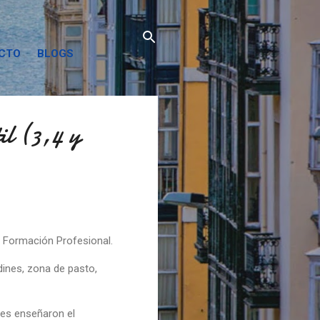
ACTO
BLOGS
 (3,4 y
de Formación Profesional.
rdines, zona de pasto,
les enseñaron el