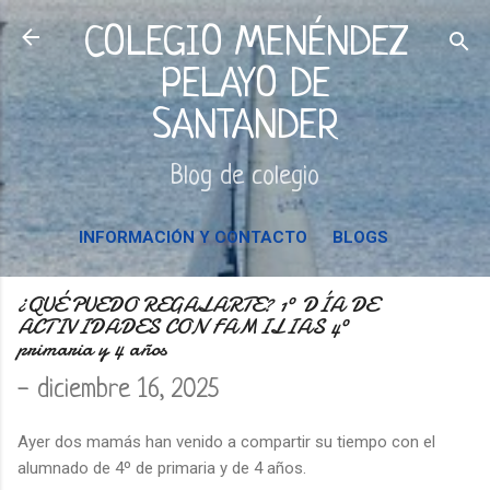
Ir al contenido principal
COLEGIO MENÉNDEZ
PELAYO DE
SANTANDER
Blog de colegio
INFORMACIÓN Y CONTACTO
BLOGS
¿QUÉ PUEDO REGALARTE? 1º DÍA DE
ACTIVIDADES CON FAMILIAS 4º
primaria y 4 años
-
diciembre 16, 2025
Ayer dos mamás han venido a compartir su tiempo con el
alumnado de 4º de primaria y de 4 años.