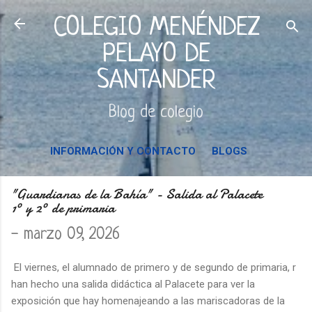
Ir al contenido principal
COLEGIO MENÉNDEZ
PELAYO DE
SANTANDER
Blog de colegio
INFORMACIÓN Y CONTACTO
BLOGS
"Guardianas de la Bahía" - Salida al Palacete
1º y 2º de primaria
-
marzo 09, 2026
El viernes, el alumnado de primero y de segundo de primaria, r
han hecho una salida didáctica al Palacete para ver la
exposición que hay homenajeando a las mariscadoras de la