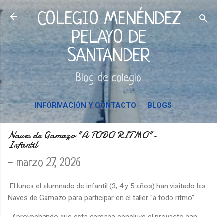
Ir al contenido principal
COLEGIO MENÉNDEZ
PELAYO DE
SANTANDER
Blog de colegio
INFORMACIÓN Y CONTACTO
BLOGS
Naves de Gamazo "A TODO RITMO"-
Infantil
-
marzo 27, 2026
El lunes el alumnado de infantil (3, 4 y 5 años) han visitado las
Naves de Gamazo para participar en el taller "a todo ritmo".
Aprovechando que esta semana concluye el proyecto han