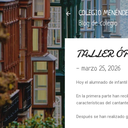
COLEGIO MENÉNDE
Blog de colegio
TALLER Ó
-
marzo 25, 2026
Hoy el alumnado de infantil 
En la primera parte han rec
características del cantante
Después se han realizado gr